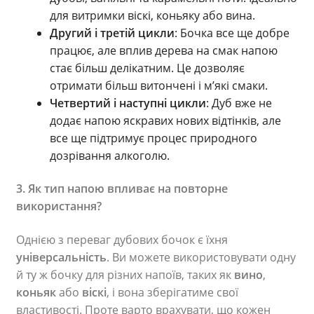
для витримки віскі, коньяку або вина.
Другий і третій цикли
: Бочка все ще добре
працює, але вплив дерева на смак напою
стає більш делікатним. Це дозволяє
отримати більш витончені і м’які смаки.
Четвертий і наступні цикли
: Дуб вже не
додає напою яскравих нових відтінків, але
все ще підтримує процес природного
дозрівання алкоголю.
3. Як тип напою впливає на повторне
використання?
Однією з переваг дубових бочок є їхня
універсальність
. Ви можете використовувати одну
й ту ж бочку для різних напоїв, таких як
вино
,
коньяк
або
віскі
, і вона зберігатиме свої
властивості. Проте варто врахувати, що кожен