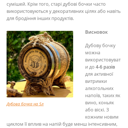
сумішей. Крім того, старі дубові бочки часто
використовуються у декоративних цілях або навіть
для бродіння інших продуктів.
Висновок
Дубову бочку
можна
використовуват
и до
4-
6 разів
для активної
витримки
алкогольних
напоїв, таких як
вино, коньяк
Дубова бочка на 5л
або віскі. З
кожним новим
циклом її вплив на напій буде менш інтенсивним,