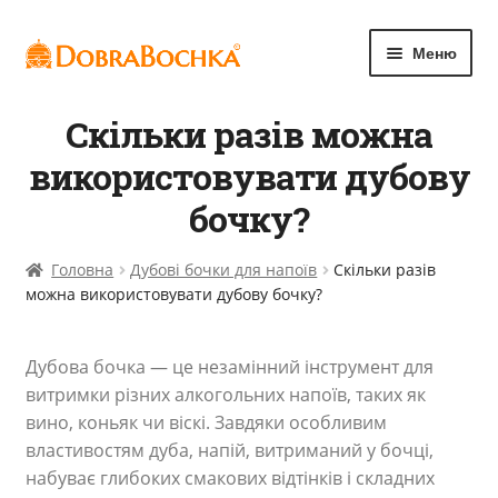
Меню
Розгор
Каталог товарів
Скільки разів можна
вкладе
меню
використовувати дубову
Статті
бочку?
Про нас
Головна
Дубові бочки для напоїв
Скільки разів
Контакти
можна використовувати дубову бочку?
Розгор
Українська
Дубова бочка — це незамінний інструмент для
вкладе
витримки різних алкогольних напоїв, таких як
меню
вино, коньяк чи віскі. Завдяки особливим
властивостям дуба, напій, витриманий у бочці,
набуває глибоких смакових відтінків і складних