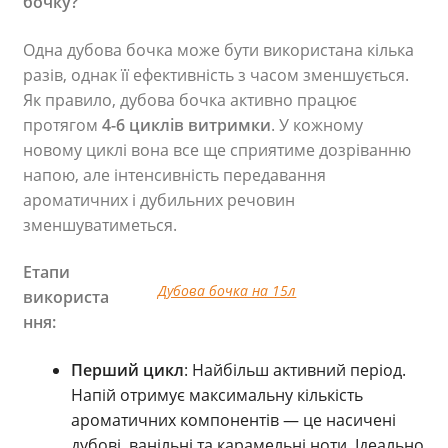
бочку?
Одна дубова бочка може бути використана кілька
разів, однак її ефективність з часом зменшується.
Як правило, дубова бочка активно працює
протягом
4-6 циклів витримки
. У кожному
новому циклі вона все ще сприятиме дозріванню
напою, але інтенсивність передавання
ароматичних і дубильних речовин
зменшуватиметься.
Етапи
Дубова бочка на 15л
використа
ння:
Перший цикл
: Найбільш активний період.
Напій отримує максимальну кількість
ароматичних компонентів — це насичені
дубові, ванільні та карамельні ноти. Ідеально