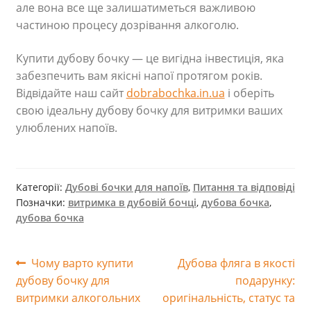
але вона все ще залишатиметься важливою
частиною процесу дозрівання алкоголю.
Купити дубову бочку — це вигідна інвестиція, яка
забезпечить вам якісні напої протягом років.
Відвідайте наш сайт
dobrabochka.in.ua
і оберіть
свою ідеальну дубову бочку для витримки ваших
улюблених напоїв.
Категорії:
Дубові бочки для напоїв
,
Питання та відповіді
Позначки:
витримка в дубовій бочці
,
дубова бочка
,
дубова бочка
Навігація
Попередні
Наступні
Чому варто купити
Дубова фляга в якості
записи:
записи:
дубову бочку для
подарунку:
записів
витримки алкогольних
оригінальність, статус та